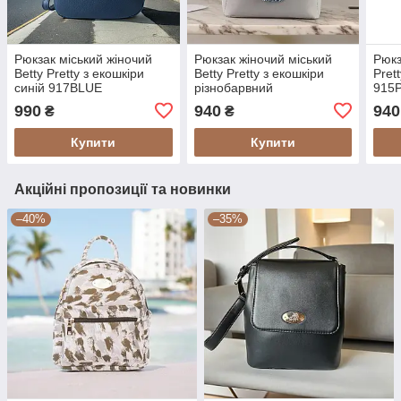
Рюкзак міський жіночий
Рюкзак жіночий міський
Рюкз
Betty Pretty з екошкіри
Betty Pretty з екошкіри
Pret
синій 917BLUE
різнобарвний
915
91515891583
990
940
940
₴
₴
Купити
Купити
Акційні пропозиції та новинки
–40%
–35%