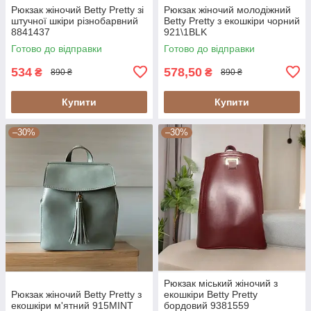
Рюкзак жіночий Betty Pretty зі
Рюкзак жіночий молодіжний
штучної шкіри різнобарвний
Betty Pretty з екошкіри чорний
8841437
921\1BLK
Готово до відправки
Готово до відправки
534
578,50
₴
₴
890 ₴
890 ₴
Купити
Купити
–30%
–30%
Рюкзак міський жіночий з
Рюкзак жіночий Betty Pretty з
екошкіри Betty Pretty
екошкіри м'ятний 915MINT
бордовий 9381559