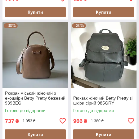
Купити
Купити
–30%
–30%
Рюкзак міський жіночий з
екошкіри Betty Pretty бежевий
Рюкзак жіночий Betty Pretty зі
939BEG
шкіри сірий 985GRY
Готово до відправки
Готово до відправки
737
966
₴
₴
1 053 ₴
1 380 ₴
Купити
Купити