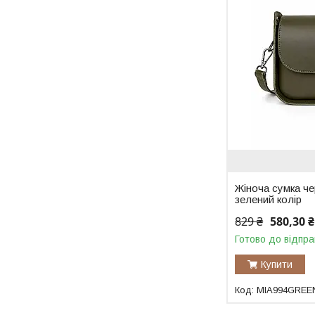
Жіноча сумка че
зелений колір
829 ₴
580,30 ₴
Готово до відпра
Купити
MIA994GREE