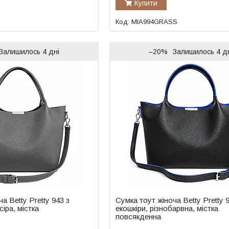
Купити
MIA994GRASS
Залишилось 4 дні
–20%
Залишилось 4 д
а Betty Pretty 943 з
Сумка тоут жіноча Betty Pretty 
сіра, містка
екошкіри, різнобарвна, містка
повсякденна