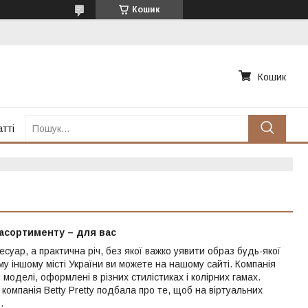
Кошик
Кошик
тті
ь асортименту – для вас
уар, а практична річ, без якої важко уявити образ будь-якої
ому іншому місті України ви можете на нашому сайті. Компанія
моделі, оформлені в різних стилістиках і колірних гамах.
компанія Betty Pretty подбала про те, щоб на віртуальних
.