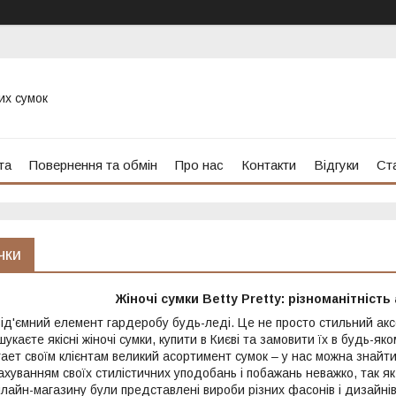
их сумок
та
Повернення та обмін
Про нас
Контакти
Відгуки
Ста
чки
Жіночі сумки Betty Pretty: різноманітніст
ід'ємний елемент гардеробу будь-леді. Це не просто стильний аксес
укаєте якісні жіночі сумки, купити в Києві та замовити їх в будь-як
гает своїм клієнтам великий асортимент сумок – у нас можна знайти 
ахуванням своїх стилістичних уподобань і побажань неважко, так як 
лайн-магазину були представлені вироби різних фасонів і дизайнів