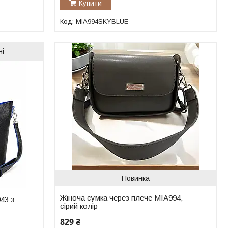
Купити
MIA994SKYBLUE
ні
Новинка
Жіноча сумка через плече MIA994,
943 з
сірий колір
829 ₴