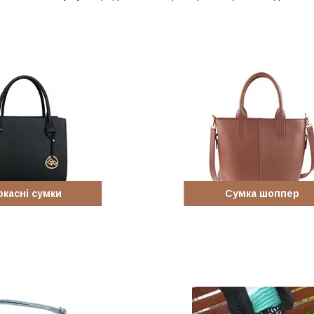
ркасні сумки
Сумка шоппер