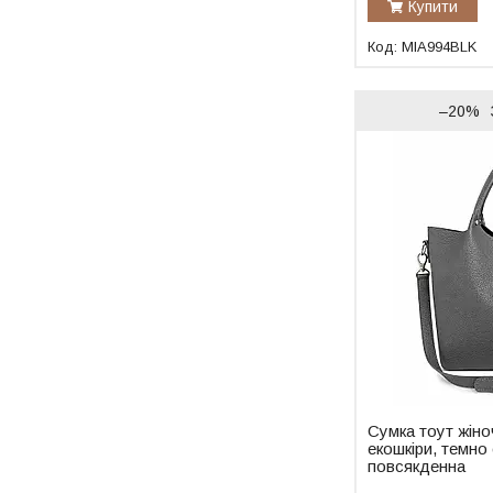
Купити
MIA994BLK
–20%
Сумка тоут жіноч
екошкіри, темно 
повсякденна