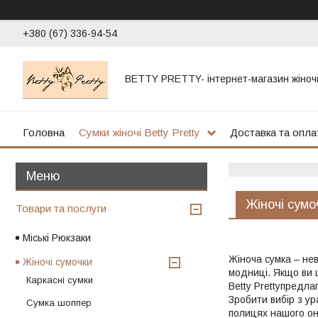
+380 (67) 336-94-54
BETTY PRETTY- інтернет-магазин жіноч
Головна
Сумки жіночі Betty Pretty
Доставка та опла
Жіночі сумо
Товари та послуги
Міські Рюкзаки
Жіноча сумка – нев
Жіночі сумочки
модниці. Якщо ви ш
Каркасні сумки
Betty Prettyпредла
Зробити вибір з ур
Сумка шоппер
полицях нашого он