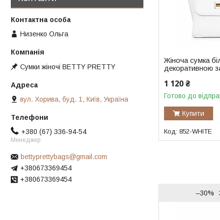
Низенко Ольга
Жіноча сумка бі
Сумки жіночі BETTY PRETTY
декоративною з
1 120 ₴
Готово до відпра
вул. Хорива, буд. 1, Київ, Україна
Купити
+380 (67) 336-94-54
852-WHITE
Менеджер
bettyprettybags@gmail.com
+380673369454
+380673369454
–30%