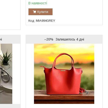
В наявності
Купити
MIA994GREY
ні
–20%
Залишилось 4 дні