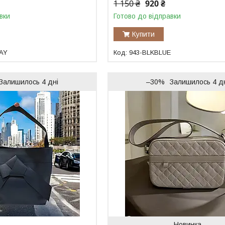
1 150 ₴
920 ₴
вки
Готово до відправки
Купити
AY
943-BLKBLUE
Залишилось 4 дні
–30%
Залишилось 4 д
Новинка