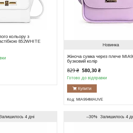
лого кольору з
астібкою 852WHITE
Новинка
Жіноча сумка через плече MIA9
вки
бузковий колір
829 ₴
580,30 ₴
Готово до відправки
Купити
MIA994MAUVE
Залишилось 4 дні
–30%
Залишилось 4 д