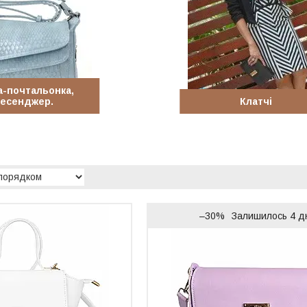
а-почтальонка,
есенджер.
Клатчі
–30%
Залишилось 4 д