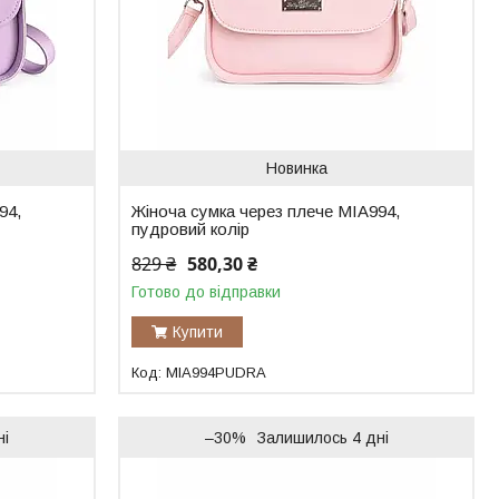
Новинка
94,
Жіноча сумка через плече MIA994,
пудровий колір
829 ₴
580,30 ₴
Готово до відправки
Купити
MIA994PUDRA
ні
–30%
Залишилось 4 дні