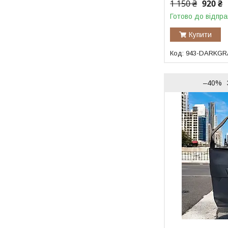
1 150 ₴
920 ₴
Готово до відпра
Купити
943-DARKGR
–40%