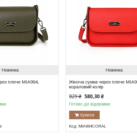
Новинка
Новинка
рез плече MIA994,
Жіноча сумка через плече MIA9
кораловий колір
829 ₴
580,30 ₴
вки
Готово до відправки
Купити
N
MIA994CORAL