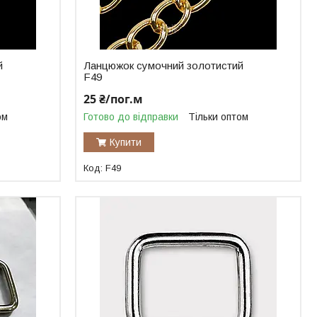
й
Ланцюжок сумочний золотистий
F49
25 ₴/пог.м
ом
Готово до відправки
Тільки оптом
Купити
F49