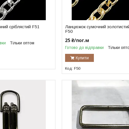
ний сріблястий F51
Ланцюжок сумочний золотисти
F50
25 ₴/пог.м
вки
Тільки оптом
Готово до відправки
Тільки опт
Купити
F50