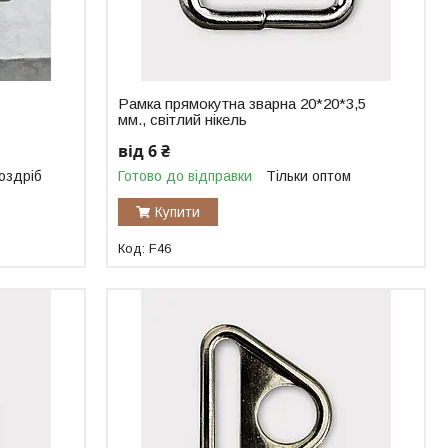
Рамка прямокутна зварна 20*20*3,5
мм., світлий нікель
від 6 ₴
роздріб
Готово до відправки
Тільки оптом
Купити
F46