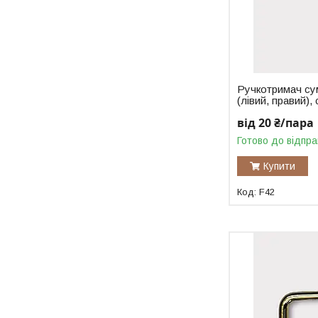
Ручкотримач сум
(лівий, правий),
від 20 ₴/пара
Готово до відпра
Купити
F42