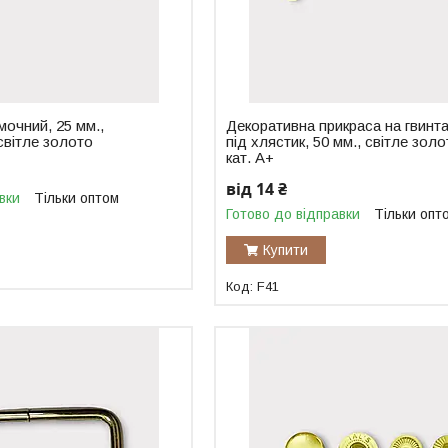
очний, 25 мм.,
Декоративна прикраса на гвинт
 світле золото
під хлястик, 50 мм., світле золо
кат. А+
від 14 ₴
вки
Тільки оптом
Готово до відправки
Тільки опт
Купити
F41