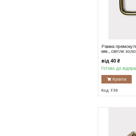
Рамка прямокут
мм., світле золо
від 40 ₴
Готово до відпра
Купити
F39