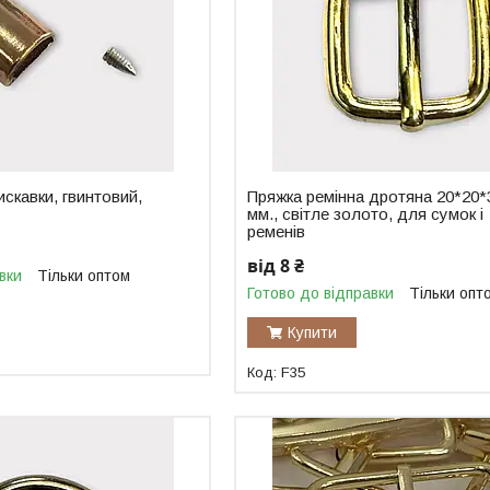
искавки, гвинтовий,
Пряжка ремінна дротяна 20*20*
мм., світле золото, для сумок і
ременів
від 8 ₴
вки
Тільки оптом
Готово до відправки
Тільки опт
Купити
F35