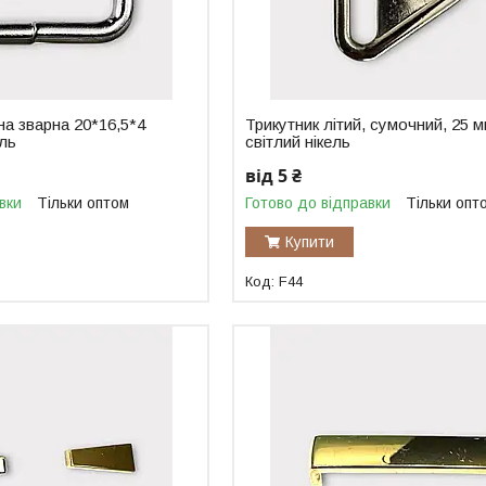
а зварна 20*16,5*4
Трикутник літий, сумочний, 25 м
ель
світлий нікель
від 5 ₴
вки
Тільки оптом
Готово до відправки
Тільки опт
Купити
F44