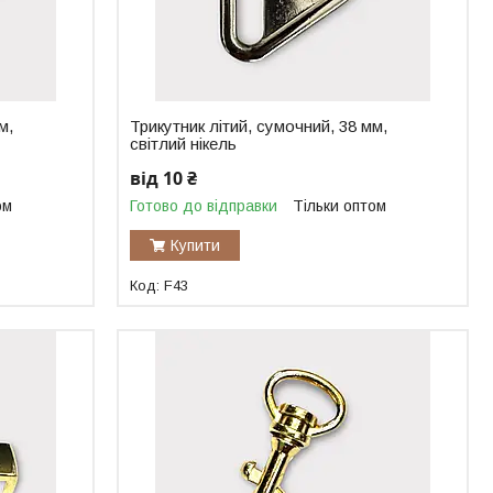
м,
Трикутник літий, сумочний, 38 мм,
світлий нікель
від 10 ₴
ом
Готово до відправки
Тільки оптом
Купити
F43