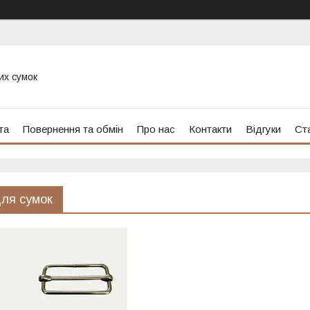
их сумок
та
Повернення та обмін
Про нас
Контакти
Відгуки
Ста
для сумок