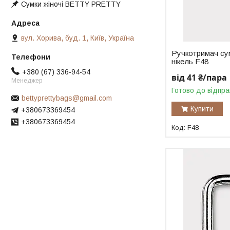
Сумки жіночі BETTY PRETTY
вул. Хорива, буд. 1, Київ, Україна
Ручкотримач су
нікель F48
+380 (67) 336-94-54
від 41 ₴/пара
Менеджер
Готово до відпра
bettyprettybags@gmail.com
Купити
+380673369454
+380673369454
F48