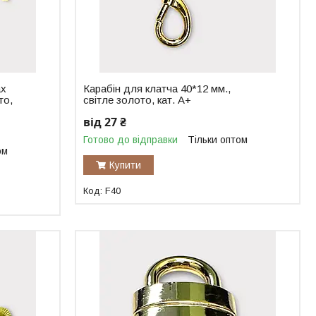
ах
Карабін для клатча 40*12 мм.,
то,
світле золото, кат. А+
від 27 ₴
Готово до відправки
Тільки оптом
ом
Купити
F40