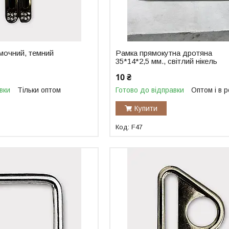
мочний, темний
Рамка прямокутна дротяна
35*14*2,5 мм., світлий нікель
10 ₴
вки
Тільки оптом
Готово до відправки
Оптом і в 
Купити
F47