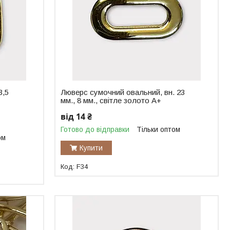
3,5
Люверс сумочний овальний, вн. 23
мм., 8 мм., світле золото А+
від 14 ₴
Готово до відправки
Тільки оптом
ом
Купити
F34