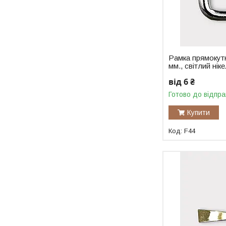
Рамка прямокутн
мм., світлий нік
від 6 ₴
Готово до відпра
Купити
F44