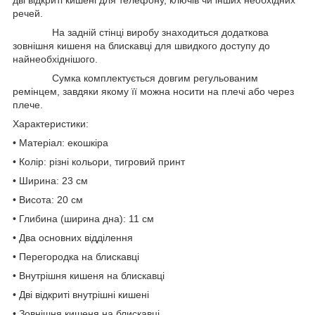
речей.
На задній стінці виробу знаходиться додаткова
зовнішня кишеня на блискавці для швидкого доступу до
найнеобхіднішого.
Сумка комплектується довгим регульованим
ремінцем, завдяки якому її можна носити на плечі або через
плече.
Характеристики:
• Матеріал: екошкіра
• Колір: різні кольори, тигровий принт
• Ширина: 23 см
• Висота: 20 см
• Глибина (ширина дна): 11 см
• Два основних відділення
• Перегородка на блискавці
• Внутрішня кишеня на блискавці
• Дві відкриті внутрішні кишені
• Зовнішня кишеня на блискавці