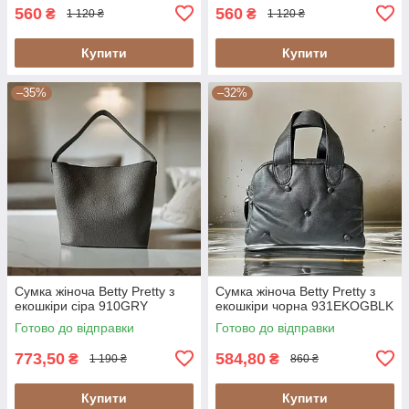
560
560
₴
₴
1 120 ₴
1 120 ₴
Купити
Купити
–35%
–32%
Сумка жіноча Betty Pretty з
Сумка жіноча Betty Pretty з
екошкіри сіра 910GRY
екошкіри чорна 931EKOGBLK
Готово до відправки
Готово до відправки
773,50
584,80
₴
₴
1 190 ₴
860 ₴
Купити
Купити