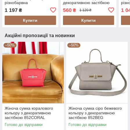
різнобарвна
декоративною застібкою
різн
812P4SKYGRYBLUE
852BEG
1 197
560
1 0
₴
₴
1 120 ₴
Купити
Купити
Акційні пропозиції та новинки
–50%
–50%
Жіноча сумка коралового
Жіноча сумка сіро бежевого
кольору з декоративною
кольору з декоративною
застібкою 852CORAL
застібкою 852BEG
Готово до відправки
Готово до відправки