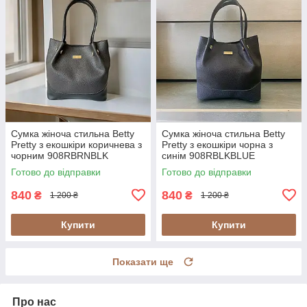
Сумка жіноча стильна Betty
Сумка жіноча стильна Betty
Pretty з екошкіри коричнева з
Pretty з екошкіри чорна з
чорним 908RBRNBLK
синім 908RBLKBLUE
Готово до відправки
Готово до відправки
840
840
₴
₴
1 200 ₴
1 200 ₴
Купити
Купити
Показати ще
Про нас