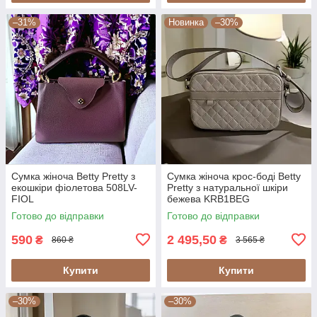
–31%
Новинка
–30%
Сумка жіноча Betty Pretty з
Сумка жіноча крос-боді Betty
екошкіри фіолетова 508LV-
Pretty з натуральної шкіри
FIOL
бежева KRB1BEG
Готово до відправки
Готово до відправки
590
2 495,50
₴
₴
860 ₴
3 565 ₴
Купити
Купити
–30%
–30%