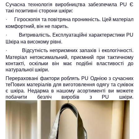
Сучасна технологія виробництва забезпечила
PU
Є
такі позитивні сторони шкіри:
·
Гігроскопія та повітряна проникність. Цей матеріал
комфортний, він не парить.
·
Витривалість. Експлуатаційні характеристики
PU
Шкіра на високому рівні.
·
Відсутність неприємних запахів і екологічності.
Матеріал нетоксимальний, приємний при тактичному
контакті, оскільки він має подібні властивості до
натуральної шкіри.
Перераховані фактори роблять
PU
Однією з сучасних
теПових матеріалів для виготовлення одягу та суківок
є шкіра. Недарма в нашому асортименті ви можете
побачити безліч виробів з
PU
шкіри.