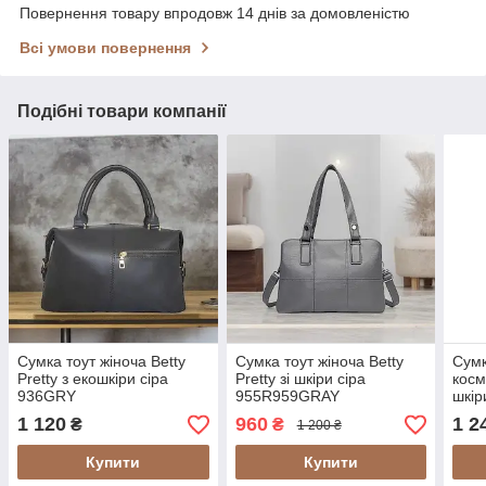
Повернення товару впродовж 14 днів за домовленістю
Всі умови повернення
Подібні товари компанії
Сумка тоут жіноча Betty
Сумка тоут жіноча Betty
Сумк
Pretty з екошкіри сіра
Pretty зі шкіри сіра
косм
936GRY
955R959GRAY
шкір
1 120
960
1 2
₴
₴
1 200 ₴
Купити
Купити