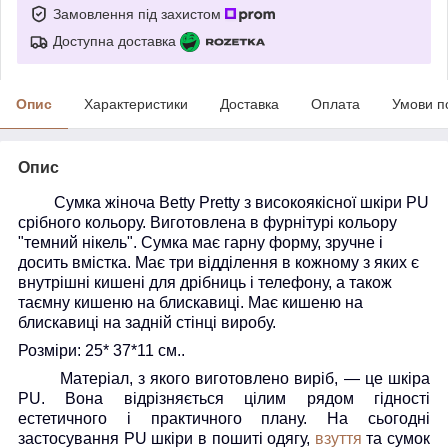
Замовлення під захистом
Доступна доставка
Опис
Характеристики
Доставка
Оплата
Умови п
Опис
Сумка жіноча Betty Pretty з високоякісної шкіри PU
срібного кольору. Виготовлена в фурнітурі кольору
"темний нікель". Сумка має гарну форму, зручне і
досить вмістка. Має три відділення в кожному з яких є
внутрішні кишені для дрібниць і телефону,
а також
таємну кишеню на блискавиці.
Має кишеню на
блискавиці на задній стінці виробу.
Розміри: 25* 37*11 см..
Матеріал, з якого виготовлено виріб, — це шкіра
PU.
Вона відрізняється цілим рядом гідності
естетичного і практичного плану. На сьогодні
застосування
PU
шкіри в пошиті одягу,
взуття
та сумок