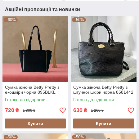
Акційні пропозиції та новинки
–60%
–50%
Сумка жіноча Betty Pretty з
Сумка жіноча Betty Pretty з
екошкіри чорна 895BLKL
штучної шкіри чорна 8581442
Готово до відправки
Готово до відправки
720
630
₴
₴
1 800 ₴
1 260 ₴
Купити
Купити
–50%
–50%