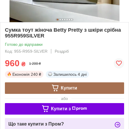
Сумка тоут жіноча Betty Pretty з шкіри срібна
955R959SILVER
Готово до відправки
Код: 955-R959-SILVER
Роздріб
960
₴
1 200 ₴
Економія
240 ₴
Залишилось
4 дні
Купити
або
Купити з
Що таке купити з Пром?