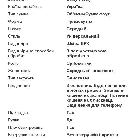
Країна виробник
Україна
Тип сумки
Об'ємна/Сумка-тоут
Форма
Прямокутна
Розмір
Середній
Стиль
Універсальний
Вид шкіри
Шкіра ВРХ
Вид шкіри за способом
З поліуретановою
обробки
обробкою
Колір
Сріблястий
Жорсткість
Середньої жорсткості
Тип застежки
Блискавка
Відділення
3 основних, Відділення для
дрібних грошей, Зовнішня
кишеня на застібці, Потайна
кишеня на блискавці,
Відділення для телефону
Підкладка
Так
Ручки
Дві
Плечовий ремінь
Так
Візерунки і принти
Без візерунків і принтів