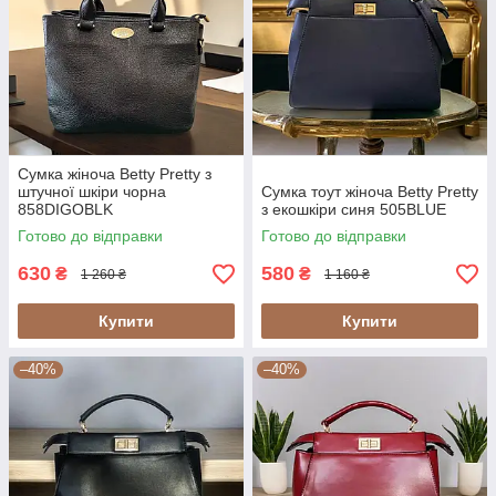
Сумка жіноча Betty Pretty з
штучної шкіри чорна
Сумка тоут жіноча Betty Pretty
858DIGOBLK
з екошкіри синя 505BLUE
Готово до відправки
Готово до відправки
630
580
₴
₴
1 260 ₴
1 160 ₴
Купити
Купити
–40%
–40%