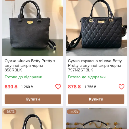
Сумка жіноча Betty Pretty з
Сумка каркасна жіноча Betty
штучної шкіри чорна
Pretty з штучної шкіри чорна
858RBLK
797NZSTBLK
Готово до відправки
Готово до відправки
630
878
₴
₴
1 260 ₴
1 756 ₴
Купити
Купити
–50%
–50%