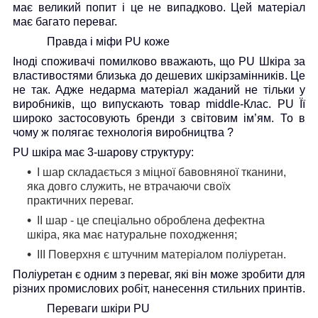
має великий попит і це не випадково. Цей матеріал
має багато переваг.
Правда і міфи
PU
коже
Іноді споживачі помилково вважають, що
PU
Шкіра за
властивостями близька до дешевих шкірзамінників. Це
не так. Адже недарма матеріал жаданий не тільки у
виробників, що випускають товар middle-
Клас.
PU
Її
широко застосовують бренди з світовим ім’ям. То в
чому ж полягає технологія виробництва ?
PU
шкіра має 3-шарову структуру:
I
шар складається з міцної бавовняної тканини,
яка довго служить, не втрачаючи своїх
практичних переваг.
II
шар - це спеціально оброблена дефектна
шкіра, яка має натуральне походження;
III
Поверхня є штучним матеріалом поліуретан.
Поліуретан є одним з переваг, які він може зробити для
різних промислових робіт, нанесення стильних принтів.
Переваги шкіри
PU