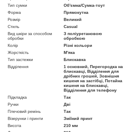
Тип сумки
Об'ємна/Сумка-тоут
Форма
Прямокутна
Розмір
Великий
Стиль
Casual
Вид шкіри за способом
З поліуретановою
обробки
обробкою
Колір
Різні кольори
Жорсткість
М'яка
Тип застежки
Блискавка
Відділення
1 основний, Перегородка на
блискавці, Відділення для
дрібних грошей, Зовнішня
кишеня на застібці, Потайна
кишеня на блискавці,
Відділення для телефону
Підкладка
Так
Ручки
Дві
Плечовий ремінь
Так
Візерунки і принти
Зміїний принт
Висота
210 мм