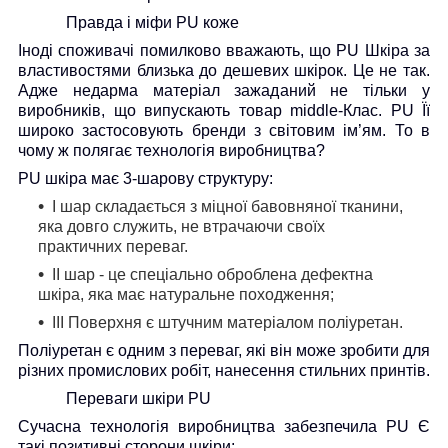
Правда і міфи
PU
коже
Іноді споживачі помилково вважають, що
PU
Шкіра за
властивостями близька до дешевих шкірок. Це не так.
Адже недарма матеріал зажаданий не тільки у
виробників, що випускають товар middle-
Клас.
PU
Її
широко застосовують бренди з світовим ім’ям. То в
чому ж полягає технологія виробництва?
PU
шкіра має 3-шарову структуру:
I
шар складається з міцної бавовняної тканини,
яка довго служить, не втрачаючи своїх
практичних переваг.
II
шар - це спеціально оброблена дефектна
шкіра, яка має натуральне походження;
III
Поверхня є штучним матеріалом поліуретан.
Поліуретан є одним з переваг, які він може зробити для
різних промислових робіт, нанесення стильних принтів.
Переваги шкіри
PU
Сучасна технологія виробництва забезпечила
PU
Є
такі позитивні сторони шкіри: