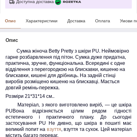
Доступна доставка
Опис
Характеристики
Доставка
Оплата
Умови п
Опис
Сумка жіноча Betty Pretty з шкіри PU. Неймовірно
гарне розбарвлення під пітон. Сумка дуже придатна,
практична, зручне, функціональна. Всередині є одне
відділення з перегородкою на блискавки, кишеню на
блискавки, кишені для дрібниць. На задній стінці
виробів розміщено кишеню на блискавці. Мається
довгий ремінь-пережка.
Розміри 21*31*14 см..
Матеріал, з якого виготовлено виріб, — це шкіра
PU
Вона відрізняється цілим рядом гідності
естетичного і практичного плану. До сьогодні
застосування
PU
Не дивно, що шкіра в пошиті має
великий попит на
взуття
, взуття та сухок. Цей матеріал
містить багато переваг.