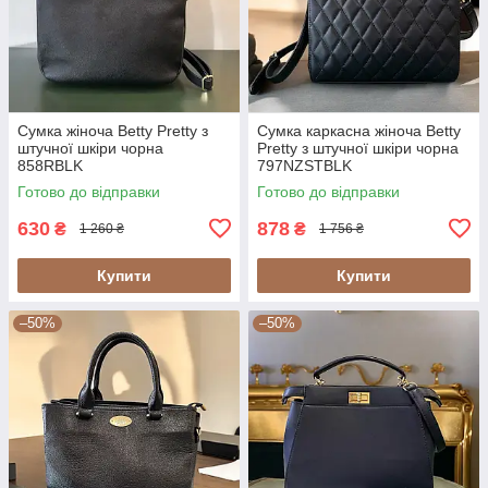
Сумка жіноча Betty Pretty з
Сумка каркасна жіноча Betty
штучної шкіри чорна
Pretty з штучної шкіри чорна
858RBLK
797NZSTBLK
Готово до відправки
Готово до відправки
630
878
₴
₴
1 260 ₴
1 756 ₴
Купити
Купити
–50%
–50%