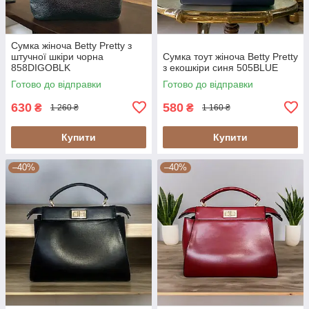
Сумка жіноча Betty Pretty з
штучної шкіри чорна
Сумка тоут жіноча Betty Pretty
858DIGOBLK
з екошкіри синя 505BLUE
Готово до відправки
Готово до відправки
630
580
₴
₴
1 260 ₴
1 160 ₴
Купити
Купити
–40%
–40%