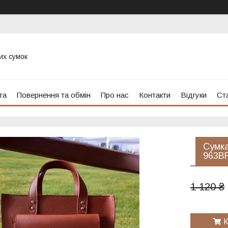
их сумок
та
Повернення та обмін
Про нас
Контакти
Відгуки
Ста
Сумка
963B
1 120 ₴
К