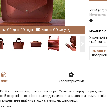
+380 (67) 
Менеджер
0
0
0
0
0
0
0
0
ось
Днів
Годин
Хвилин
Секунд
У компанії
який товар
повернен
Опис
Характеристики
 Pretty з екошкіри цегляного кольору. Сумка має гарну форму, має
овій стороні — зовнішня накладна кишеня з клапаном на магнітній 
і кишені для дрібниць, одна з яких на блискавці.
*11 см..