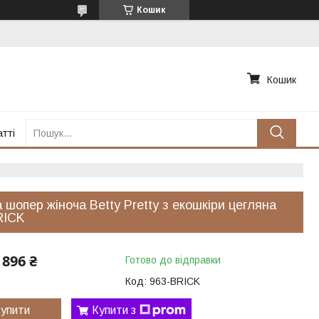
Кошик
Кошик
тті
 шопер жіноча Betty Pretty з екошкіри цегляна
RICK
896 ₴
Готово до відправки
Код:
963-BRICK
упити
Купити з