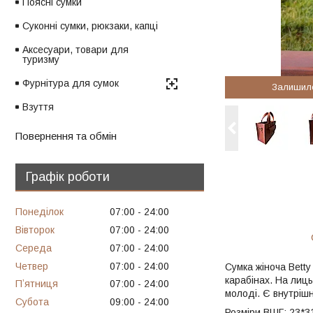
Поясні сумки
Суконні сумки, рюкзаки, капці
Аксесуари, товари для
туризму
Фурнітура для сумок
Залишил
Взуття
Повернення та обмін
Графік роботи
Понеділок
07:00
24:00
Вівторок
07:00
24:00
Середа
07:00
24:00
Четвер
07:00
24:00
Сумка жіноча Betty
карабінах. На лиць
Пʼятниця
07:00
24:00
молоді. Є внутрішн
Субота
09:00
24:00
Розміри ВШГ: 23*31