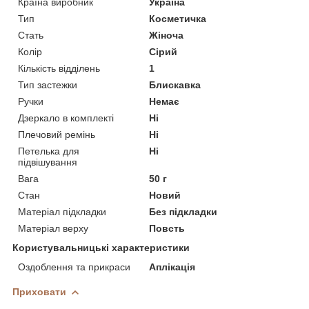
Країна виробник
Україна
Тип
Косметичка
Стать
Жіноча
Колір
Сірий
Кількість відділень
1
Тип застежки
Блискавка
Ручки
Немає
Дзеркало в комплекті
Ні
Плечовий ремінь
Ні
Петелька для
Ні
підвішування
Вага
50 г
Стан
Новий
Матеріал підкладки
Без підкладки
Матеріал верху
Повсть
Користувальницькі характеристики
Оздоблення та прикраси
Аплікація
Приховати