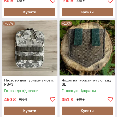
60
190
₴
₴
120 ₴
380 ₴
Купити
Купити
–35%
–10%
Несесер для туризму унісекс
Чохол на туристичну лопатку
PSA3
SL
Готово до відправки
Готово до відправки
450
351
₴
₴
690 ₴
390 ₴
Купити
Купити