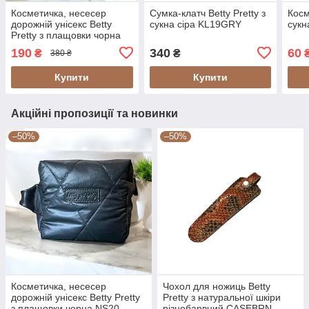
Косметичка, несесер
Сумка-клатч Betty Pretty з
Косм
дорожній унісекс Betty
сукна сіра KL19GRY
сукн
Pretty з плащовки чорна
NS20T
190
340
60
₴
₴
380 ₴
Купити
Купити
Акційні пропозиції та новинки
–50%
–50%
Косметичка, несесер
Чохол для ножиць Betty
дорожній унісекс Betty Pretty
Pretty з натуральної шкіри
з плащовки чорна NS20
різнобарвний CASEBRN