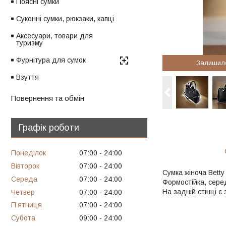
Поясні сумки
Суконні сумки, рюкзаки, капці
Аксесуари, товари для
туризму
Фурнітура для сумок
Залишил
Взуття
Повернення та обмін
Графік роботи
Понеділок
07:00
24:00
Вівторок
07:00
24:00
Сумка жіноча Betty
Середа
07:00
24:00
Формостійка, сере
На задній стінці є
Четвер
07:00
24:00
Пʼятниця
07:00
24:00
Субота
09:00
24:00