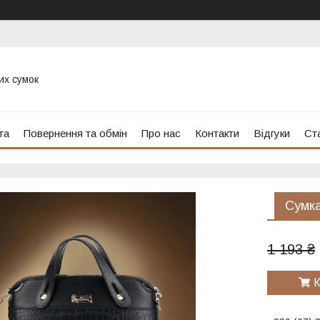
их сумок
та
Повернення та обмін
Про нас
Контакти
Відгуки
Ста
Сумка
1 193 ₴
К