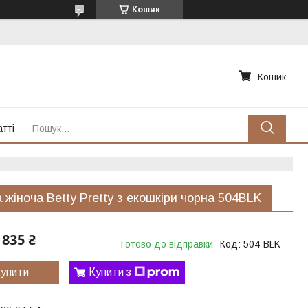
Кошик
Кошик
тті
 жіноча Betty Pretty з екошкіри чорна 504BLK
835 ₴
Готово до відправки
Код:
504-BLK
упити
Купити з