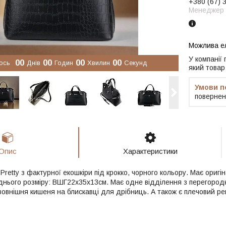
+380 (67) 
Менеджер
У компанії
0
0
0
0
0
0
0
0
ось
Днів
Годин
Хвилин
Секунд
який товар
повернен
Опис
Характеристики
 Pretty з фактурної екошкіри під крокко, чорного кольору. Має оригін
днього розміру: ВШГ22х35х13см. Має одне відділення з перегородко
 зовнішня кишеня на блискавці для дрібниць. А також є плечовий ре