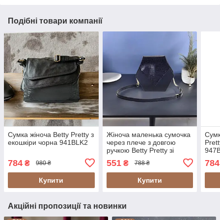
Подібні товари компанії
Сумка жіноча Betty Pretty з
Жіноча маленька сумочка
Сумк
екошкіри чорна 941BLK2
через плече з довгою
Pret
ручкою Betty Pretty зі
947
штучної шкіри синя
784
551
784
₴
₴
980 ₴
788 ₴
967BLUER
Купити
Купити
Акційні пропозиції та новинки