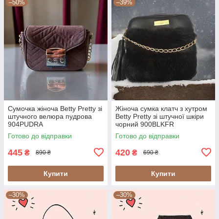
–50%
–39%
Сумочка жіноча Betty Pretty зі
Жіноча сумка клатч з хутром
штучного велюра пудрова
Betty Pretty зі штучної шкіри
904PUDRA
чорний 900BLKFR
Готово до відправки
Готово до відправки
445
420
₴
₴
890 ₴
690 ₴
Купити
Купити
–30%
–30%