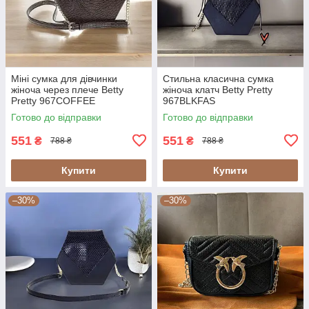
Міні сумка для дівчинки
Стильна класична сумка
жіноча через плече Betty
жіноча клатч Betty Pretty
Pretty 967COFFEE
967BLKFAS
Готово до відправки
Готово до відправки
551
551
₴
₴
788 ₴
788 ₴
Купити
Купити
–30%
–30%