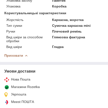
Упаковка засобу
Пакетик
Упаковка
Коробка
Користувальницькі характеристики
Жорсткість
Каркасна, жорстка
Тип сумки
Сумочка каркасна mini
Ручки
Плечовий ремінь
Вид шкіри за способом
Глянсова фактурна
обробки
Вид шкіри
Гладка
Приховати
Умови доставки
Нова Пошта
Магазини Rozetka
Укрпошта
Meest ПОШТА