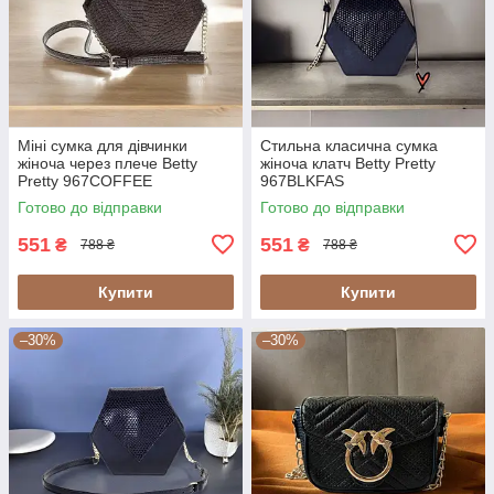
Міні сумка для дівчинки
Стильна класична сумка
жіноча через плече Betty
жіноча клатч Betty Pretty
Pretty 967COFFEE
967BLKFAS
Готово до відправки
Готово до відправки
551
551
₴
₴
788 ₴
788 ₴
Купити
Купити
–30%
–30%