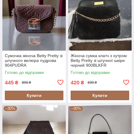
Сумочка жіноча Betty Pretty зі
Жіноча сумка клатч з хутром
штучного велюра пудрова
Betty Pretty зі штучної шкіри
904PUDRA
чорний 900BLKFR
Готово до відправки
Готово до відправки
445
420
₴
₴
890 ₴
690 ₴
Купити
Купити
–30%
–30%