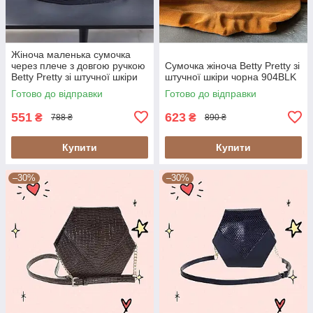
Жіноча маленька сумочка
через плече з довгою ручкою
Сумочка жіноча Betty Pretty зі
Betty Pretty зі штучної шкіри
штучної шкіри чорна 904BLK
синя 967BLUER
Готово до відправки
Готово до відправки
551
623
₴
₴
788 ₴
890 ₴
Купити
Купити
–30%
–30%