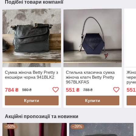
Подібні товари компанії
Сумка жіноча Betty Pretty з
Стильна класична сумка
Жіно
екошкіри чорна 941BLK2
жіноча клатч Betty Pretty
чере
967BLKFAS
ручк
штуч
784
551
551
₴
₴
980 ₴
788 ₴
967
Купити
Купити
Акційні пропозиції та новинки
–50%
–39%