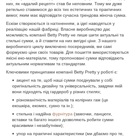
них, як «вдалий рецепт» став би неповним. Тому ми дуже
ретельно ставимося до всіх тих естетичних та практичних
вимог, яким має відповідати сучасна трендова жіноча сумка.
Ескізи створюються із натхненням, а ідеї наводяться у
реалізацію нашій фабриці. Власне виробництво дає
можливість компанії Betty Pretty не лише шити актуальні та
стильні сумки, а й ставити на них вигідні ціни. З нашого
виробничого циклу виключено посередників, ми самі
формуємо ціни своїх товарів. Для пошиття використовуються
якісні еко-матеріали, тому пропоновані сумки відповідають
актуальним нормативам та стандартам.
Ключовими принципами компанії Betty Pretty у роботі є:
акцент на те, щоб наші сумки поєднували у собі
оригінальність дизайну та універсальність, завдяки якій
вони підходять під гардероб у різних стилях;
різноманітність матеріалів та колірних гам (це
екошкіра, екомех, сукно та ін.);
стильна і надійна
фурнітура
(замочки, ланцюги,
вставки та багато іншого дозволяють робити сумки
красивими і незабутніми);
упор на практичні характеристики (ми дбаємо про те,