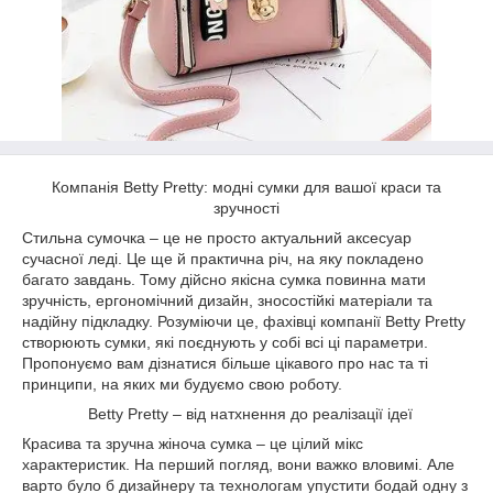
Компанія Betty Pretty: модні сумки для вашої краси та
зручності
Стильна сумочка – це не просто актуальний аксесуар
сучасної леді. Це ще й практична річ, на яку покладено
багато завдань. Тому дійсно якісна сумка повинна мати
зручність, ергономічний дизайн, зносостійкі матеріали та
надійну підкладку. Розуміючи це, фахівці компанії Betty Pretty
створюють сумки, які поєднують у собі всі ці параметри.
Пропонуємо вам дізнатися більше цікавого про нас та ті
принципи, на яких ми будуємо свою роботу.
Betty Pretty – від натхнення до реалізації ідеї
Красива та зручна жіноча сумка – це цілий мікс
характеристик. На перший погляд, вони важко вловимі. Але
варто було б дизайнеру та технологам упустити бодай одну з